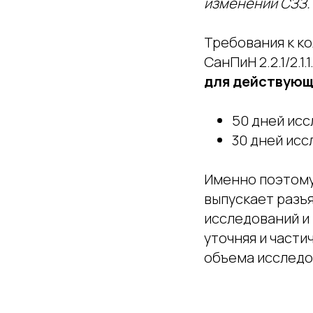
изменении СЗЗ.
Требования к к
СанПиН 2.2.1/2.1
для действующ
50 дней исс
30 дней исс
Именно поэтому
выпускает разъ
исследований и 
уточняя и част
объема исследо