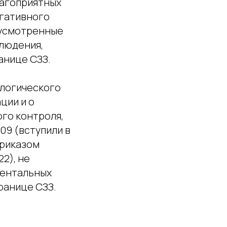
лагоприятных
егативного
дусмотренные
людения,
анице СЗЗ.
логического
ции и о
го контроля,
09 (вступили в
Приказом
2), не
ментальных
ранице СЗЗ.