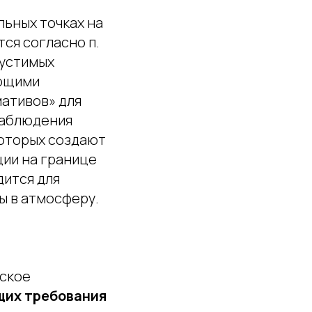
ьных точках на
ся согласно п.
пустимых
ующими
ативов» для
наблюдения
оторых создают
ии на границе
дится для
ы в атмосферу.
еское
щих требования