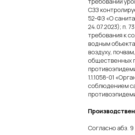
требований уро
СЗЗ контролируе
52-ФЗ «О санит
24.07.2023); п.
требования к с
водным объекта
воздуху, почва
общественных п
противоэпидемич
1.1.1058-01 «Ор
соблюдением са
противоэпидеми
Производствен
Согласно абз. 9