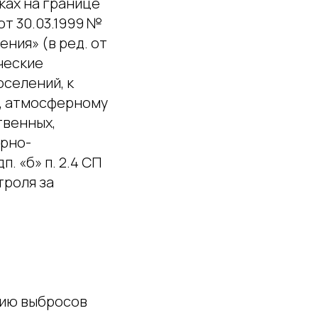
ках на границе
от 30.03.1999 №
ния» (в ред. от
ические
селений, к
ю, атмосферному
твенных,
арно-
 «б» п. 2.4 СП
троля за
нию выбросов