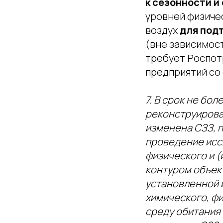
к сезонности и
уровней физиче
воздух
для под
(вне зависимост
требует Роспот
предприятий со 
7. В срок не бо
реконструирова
изменена СЗЗ, 
проведение исс
физического и (
контуром объект
установленной 
химического, фи
среду обитания