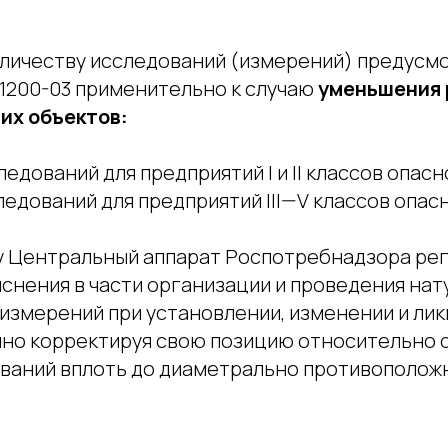
оличеству исследований (измерений) предусмо
.1.1200-03 применительно к случаю
уменьшения 
их объектов:
ледований для предприятий I и II классов опасн
ледований для предприятий III—V классов опас
 Центральный аппарат Роспотребнадзора ре
яснения в части организации и проведения нат
измерений при установлении, изменении и лик
ично корректируя свою позицию относительно 
ваний вплоть до диаметрально противоположн