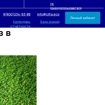
ЛК
природопользователя
8(800)234-93-88
info@cifra.eco
Личный кабинет
Календарь
База знаний
отчетности
в в