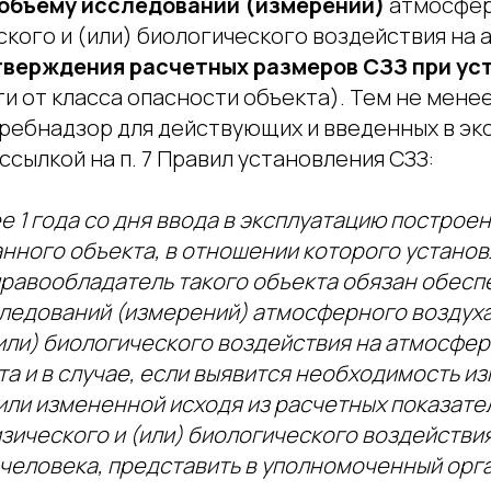
 объему исследований (измерений)
атмосфер
ского и (или) биологического воздействия на
тверждения расчетных размеров СЗЗ при ус
и от класса опасности объекта). Тем не мене
ребнадзор для действующих и введенных в э
ссылкой на п. 7 Правил установления СЗЗ:
лее 1 года со дня ввода в эксплуатацию построе
нного объекта, в отношении которого установ
правообладатель такого объекта обязан обесп
ледований (измерений) атмосферного воздуха
или) биологического воздействия на атмосфер
а и в случае, если выявится необходимость и
или измененной исходя из расчетных показате
зического и (или) биологического воздействи
 человека, представить в уполномоченный орг