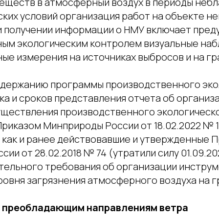
еществ в атмосферный воздух в периоды неб
ких условий организация работ на объекте н
и получении информации о НМУ включает пре
ым экологическим контролем визуальные наб
ые измерения на источниках выбросов и на гр
одержанию программы производственного эко
ка и сроков представления отчета об организа
уществления производственного экологическо
риказом Минприроды России от 18.02.2022 № 1
), как и ранее действовавшие и утвержденные 
ии от 28.02.2018 № 74 (утратили силу 01.09.202
тельного требования об организации инстру
ровня загрязнения атмосферного воздуха на г
 преобладающим направлениям ветра