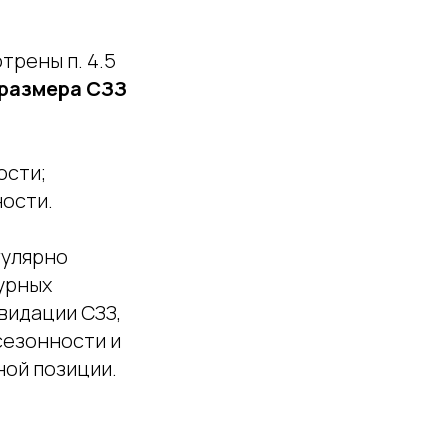
трены п. 4.5
размера СЗЗ
ости;
ности.
гулярно
урных
видации СЗЗ,
сезонности и
ой позиции.