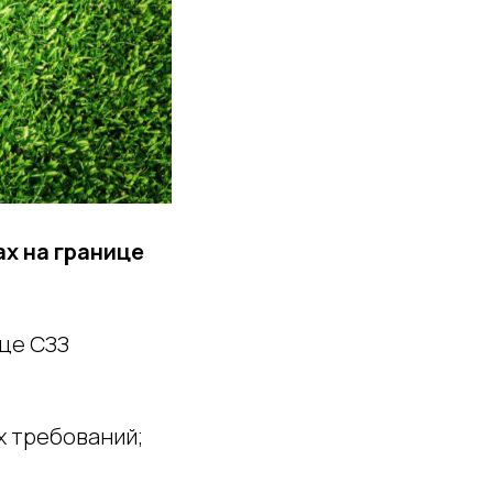
ах на границе
ице СЗЗ
 требований;