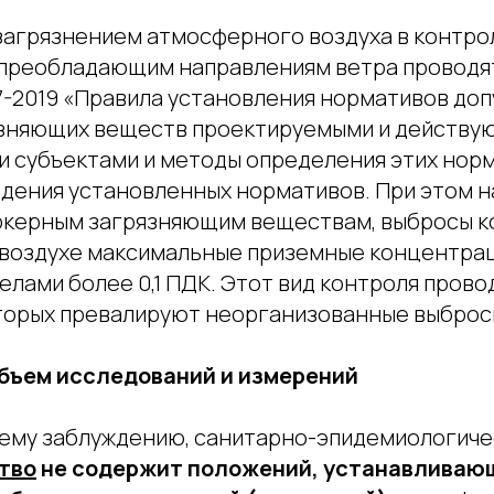
загрязнением атмосферного воздуха в контрол
 преобладающим направлениям ветра проводят
77-2019 «Правила установления нормативов до
язняющих веществ проектируемыми и действ
 субъектами и методы определения этих норм
дения установленных нормативов. При этом 
ркерным загрязняющим веществам, выбросы к
воздухе максимальные приземные концентрац
делами более 0,1 ПДК. Этот вид контроля прово
оторых превалируют неорганизованные выброс
объем исследований и измерений
ему заблуждению, санитарно-эпидемиологич
тво
не содержит положений, устанавливаю