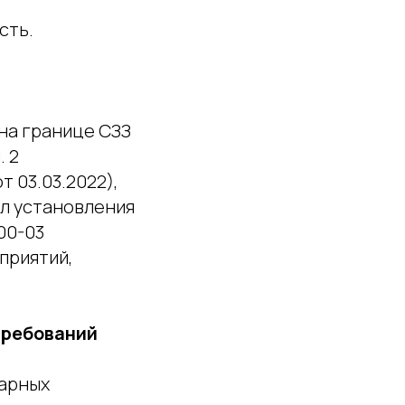
сть.
на границе СЗЗ
. 2
т 03.03.2022),
ил установления
1200-03
приятий,
требований
тарных