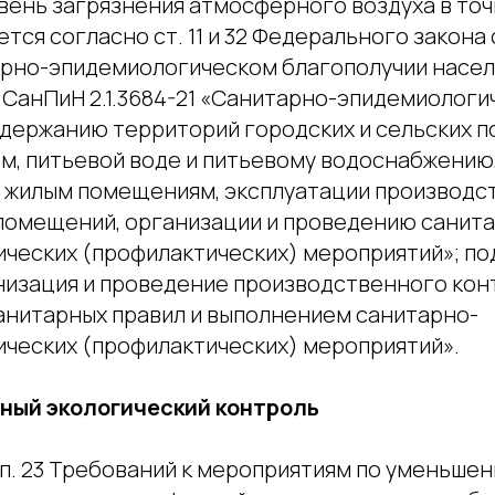
вень загрязнения атмосферного воздуха в точ
тся согласно ст. 11 и 32 Федерального закона 
арно-эпидемиологическом благополучии населе
 73 СанПиН 2.1.3684-21 «Санитарно-эпидемиолог
одержанию территорий городских и сельских по
м, питьевой воде и питьевому водоснабжени
м, жилым помещениям, эксплуатации производс
омещений, организации и проведению санит
еских (профилактических) мероприятий»; подп.
ганизация и проведение производственного кон
нитарных правил и выполнением санитарно-
ческих (профилактических) мероприятий».
ный экологический контроль
 п. 23 Требований к мероприятиям по уменьше