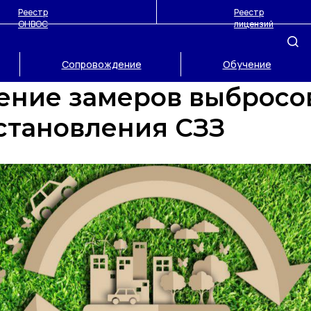
Реестр
Реестр
ОНВОС
лицензий
Сопровождение
Обучение
ение замеров выбросо
становления СЗЗ