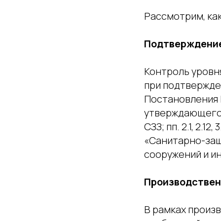
Рассмотрим, ка
Подтверждение
Контроль уровн
при подтвержде
Постановления П
утверждающего П
СЗЗ; пп. 2.1, 2.12, 3
«Санитарно-защ
сооружений и ин
Производствен
В рамках произ