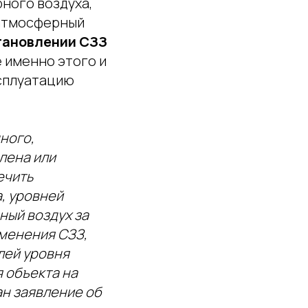
ного воздуха,
 атмосферный
тановлении СЗЗ
е именно этого и
ксплуатацию
нного,
лена или
ечить
, уровней
ный воздух за
зменения СЗЗ,
лей уровня
я объекта на
ан заявление об