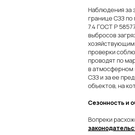
Наблюдения за 
границе СЗЗ по
7.4 ГОСТ Р 585
выбросов загр
хозяйствующими
проверки соблю
проводят по ма
в атмосферном 
СЗЗ и за ее пре
объектов, на к
Сезонность и 
Вопреки расхож
законодательс