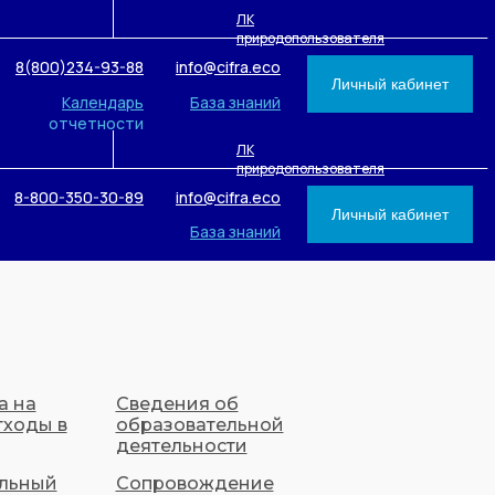
ЛК
природопользователя
8(800)234-93-88
info@cifra.eco
Личный кабинет
Календарь
База знаний
отчетности
ЛК
природопользователя
8-800-350-30-89
info@cifra.eco
Личный кабинет
База знаний
а на
Сведения об
тходы в
образовательной
деятельности
льный
Сопровождение