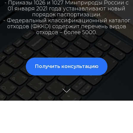
8(800)234-93-88
info@cifra.eco
- Приказы 1026 и 1027 Минприроды России с
01 января 2021 года устанавливают новый
бучение
База знаний
Календарь
порядок паспортизации.
отчетности
- Федеральный классификационный каталог
отходов (ФККО) содержит перечень видов
отходов – более 5000.
Получить консультацию