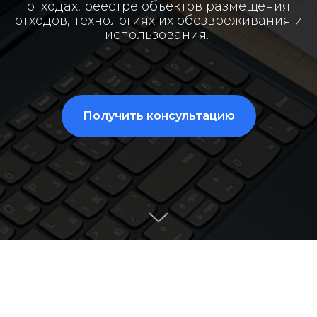
8(800)234-93-88
info@cifra.eco
отходах, реестре объектов размещения
отходов, технологиях их обезвреживания и
бучение
База знаний
Календарь
использования.
отчетности
Получить консультацию