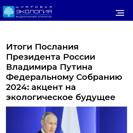
Итоги Послания
Президента России
Владимира Путина
Федеральному Собранию
2024: акцент на
Личный 
ИРОДНАДЗОР
Реестр ОНВОС
Реестр лицензий
ЛК природопользователя
экологическое будущее