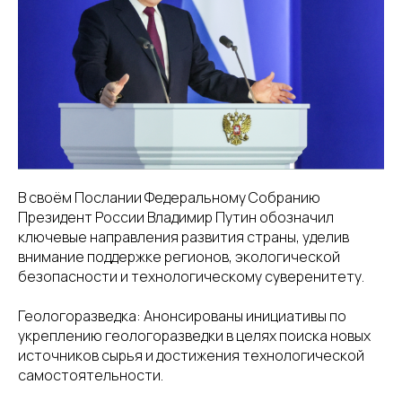
8(800)234-93-88
info@cifra.eco
бучение
База знаний
Календарь
отчетности
В своём Послании Федеральному Собранию
Президент России Владимир Путин обозначил
ключевые направления развития страны, уделив
внимание поддержке регионов, экологической
безопасности и технологическому суверенитету.
Геологоразведка: Анонсированы инициативы по
укреплению геологоразведки в целях поиска новых
источников сырья и достижения технологической
самостоятельности.