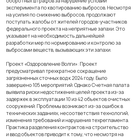
оборотных штрафов за нарушение условий
эксперимента по квотированию выбросов. Несмотря
на усилия по снижению выбросов, продолжают
поступать жалобы от жителей городов-участников
федерального проекта на неприятные запахи. Это
указывает на необходимость дальнейшей
разработки мер по нормированию и контролю за
выбросами веществ, вызывающих эти запахи.
Разработка сайта - UNIPROMO
Проект «Оздоровление Волги»: Проект
предусматривал трехкратное сокращение
загрязненных сточных вод к 2024 году. Было
завершено 105 мероприятий. Однако Счетная палата
выявила риски недостижения целей проекта из-за
задержек в эксплуатации 10 из 42 объектов очистных
сооружений. Проблемы возникают из-за ошибок в
технических заданиях, несоответствия технологий,
изменения требований и нарушения техрегламента.
Практика разделения контрактов на строительство
и ввод объектов приводит к тому, что несмотря на