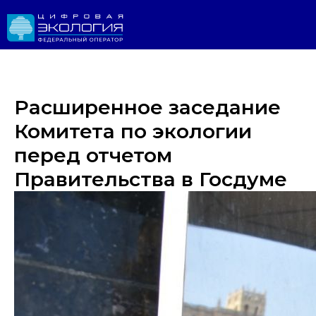
Расширенное заседание
Комитета по экологии
перед отчетом
Правительства в Госдуме
Личный 
ИРОДНАДЗОР
Реестр ОНВОС
Реестр лицензий
ЛК природопользователя