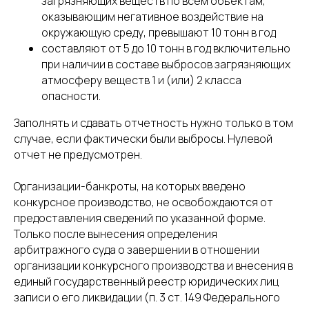
загрязняющих веществ по всем объектам,
8(800)234-93-88
info@cifra.eco
оказывающим негативное воздействие на
бучение
База знаний
окружающую среду, превышают 10 тонн в год
Календарь
отчетности
составляют от 5 до 10 тонн в год включительно
при наличии в составе выбросов загрязняющих
атмосферу веществ 1 и (или) 2 класса
опасности.
Заполнять и сдавать отчетность нужно только в том
случае, если фактически были выбросы. Нулевой
отчет не предусмотрен.
Организации-банкроты, на которых введено
конкурсное производство, не освобождаются от
предоставления сведений по указанной форме.
Только после вынесения определения
арбитражного суда о завершении в отношении
организации конкурсного производства и внесения в
единый государственный реестр юридических лиц
записи о его ликвидации (п. 3 ст. 149 Федерального