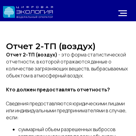
Отчет 2-ТП (воздух)
Отчет 2-ТП (воздух)
- это форма статистической
отчетности, в которой отражаются данные о
количестве загрязняющих веществ, выбрасываемых
объектом в атмосферный воздух.
Личный 
Кто должен предоставлять отчетность?
ИРОДНАДЗОР
Реестр ОНВОС
Реестр лицензий
ЛК природопользователя
Сведения предоставляются юридическими лицами
или индивидуальными предпринимателями в случае,
если:
суммарный объем разрешенных выбросов