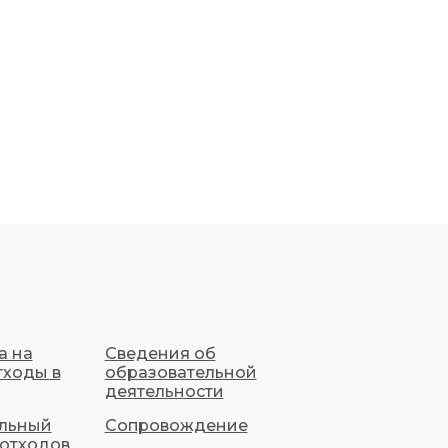
а на
Сведения об
тходы в
образовательной
деятельности
льный
Сопровождение
 отходов