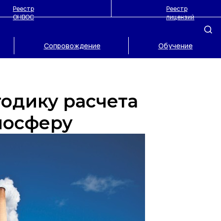
Реестр
Реестр
ОНВОС
лицензий
Сопровождение
Обучение
одику расчета
мосферу