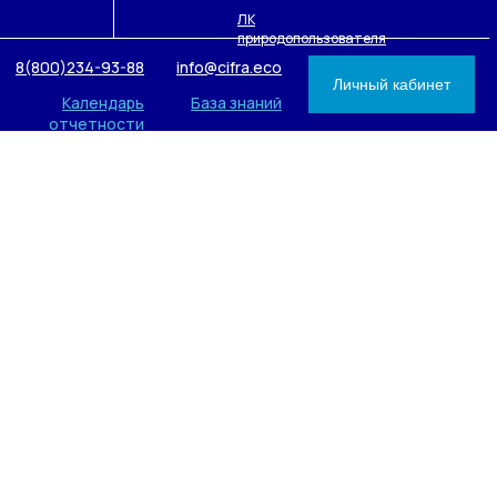
ЛК
природопользователя
8(800)234-93-88
info@cifra.eco
Личный кабинет
Календарь
База знаний
отчетности