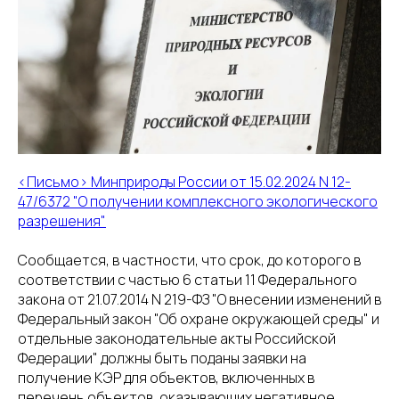
8(800)234-93-88
info@cifra.eco
бучение
База знаний
Календарь
отчетности
<Письмо> Минприроды России от 15.02.2024 N 12-
47/6372 "О получении комплексного экологического
разрешения"
Сообщается, в частности, что срок, до которого в
соответствии с частью 6 статьи 11 Федерального
закона от 21.07.2014 N 219-ФЗ "О внесении изменений в
Федеральный закон "Об охране окружающей среды" и
отдельные законодательные акты Российской
Федерации" должны быть поданы заявки на
получение КЭР для объектов, включенных в
перечень объектов, оказывающих негативное