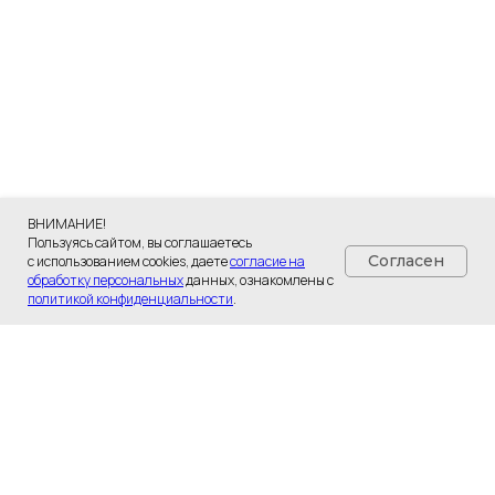
ВНИМАНИЕ!
Пользуясь сайтом, вы соглашаетесь
Согласен
с использованием cookies, даете
согласие на
обработку персональных
данных, ознакомлены с
Разработка сайта - UNIPROMO
политикой конфиденциальности
.