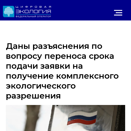
Даны разъяснения по
вопросу переноса срока
подачи заявки на
получение комплексного
экологического
Личный 
ИРОДНАДЗОР
Реестр ОНВОС
Реестр лицензий
ЛК природопользователя
разрешения