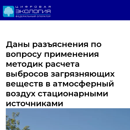
Даны разъяснения по
вопросу применения
методик расчета
выбросов загрязняющих
веществ в атмосферный
Личный 
ИРОДНАДЗОР
Реестр ОНВОС
Реестр лицензий
ЛК природопользователя
воздух стационарными
источниками