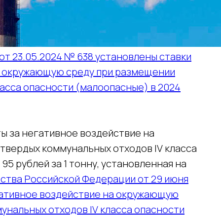
т 23.05.2024 № 638 установлены ставки
а окружающую среду при размещении
асса опасности (малоопасные) в 2024
ты за негативное воздействие на
вердых коммунальных отходов IV класса
95 рублей за 1 тонну, установленная на
ства Российской Федерации от 29 июня
негативное воздействие на окружающую
унальных отходов IV класса опасности