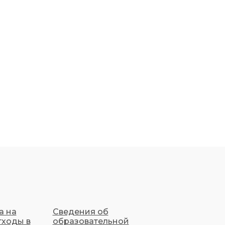
а на
Сведения об
тходы в
образовательной