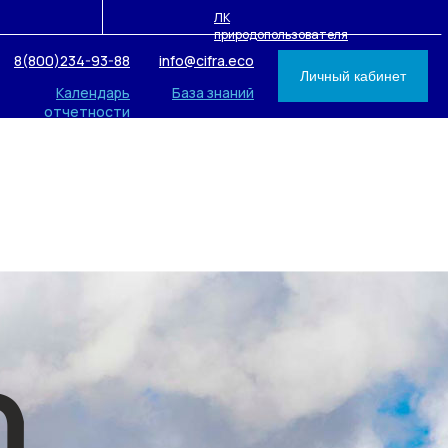
ЛК
природопользователя
8(800)234-93-88
info@cifra.eco
Личный кабинет
Календарь
База знаний
отчетности