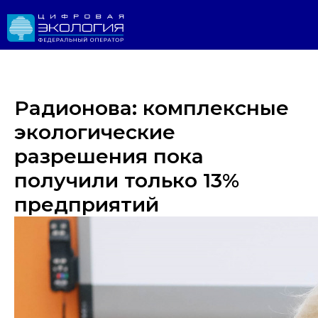
Радионова: комплексные
экологические
разрешения пока
получили только 13%
предприятий
Личный 
ИРОДНАДЗОР
Реестр ОНВОС
Реестр лицензий
ЛК природопользователя