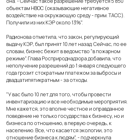
она. - Сейчас такое разрешение требуется 5 850
объектам НВОС (оказывающие негативное
воздействие на окружающую среду - прим. ТАСС).
Получили из них КЭР около 13%".
Радионова отметила, что закон, регулирующий
выдачу КЭР, был принят 10 лет назад. Сейчас, по ее
словам, бизнес бежит в ведомство "в пожарном
режиме". Глава Росприроднадзора добавила, что
неполучение разрешений до 1 января следующего
года грозит стократным платежом за выбросы и
двадцатипятикратным - за отходы.
"У вас было 10 лет для того, чтобы провести
инвентаризацию и все необходимые мероприятия.
Мне кажется, это вполне честное и оправданное
поведение не только государства к бизнесу, но и
бизнеса по отношению, в первую очередь, к
населению. Все, что касается экологии, это
отношение бизнеса к людям", - подчеркнула