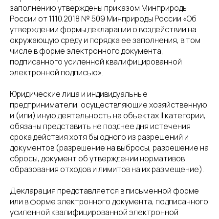
8(800)234-93-88
info@cifra.eco
заполнению утверждены приказом Минприроды
бучение
База знаний
России от 11.10.2018 № 509 Минприроды России «Об
Календарь
утверждении формы декларации о воздействии на
отчетности
окружающую среду и порядка ее заполнения, в том
числе в форме электронного документа,
подписанного усиленной квалифицированной
электронной подписью».
Юридические лица и индивидуальные
предприниматели, осуществляющие хозяйственную
и (или) иную деятельность на объектах II категории,
обязаны представить не позднее дня истечения
срока действия хотя бы одного из разрешений и
документов (разрешение на выбросы, разрешение на
сбросы, документ об утверждении нормативов
образования отходов и лимитов на их размещение).
Декларация представляется в письменной форме
или в форме электронного документа, подписанного
усиленной квалифицированной электронной