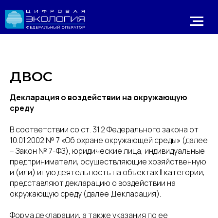
ДВОС
Декларация о воздействии на окружающую
среду
В соответствии со ст. 31.2 Федерального закона от
10.01.2002 № 7 «Об охране окружающей среды» (далее
Личный 
– Закон № 7-ФЗ), юридические лица, индивидуальные
ИРОДНАДЗОР
Реестр ОНВОС
Реестр лицензий
ЛК природопользователя
предприниматели, осуществляющие хозяйственную
и (или) иную деятельность на объектах II категории,
представляют декларацию о воздействии на
окружающую среду (далее Декларация).
Форма декларации, а также указания по ее