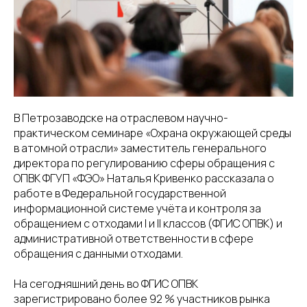
8(800)234-93-88
info@cifra.eco
бучение
База знаний
Календарь
отчетности
В Петрозаводске на отраслевом научно-
практическом семинаре «Охрана окружающей среды
в атомной отрасли» заместитель генерального
директора по регулированию сферы обращения с
ОПВК ФГУП «ФЭО» Наталья Кривенко рассказала о
работе в Федеральной государственной
информационной системе учёта и контроля за
обращением с отходами I и II классов (ФГИС ОПВК) и
административной ответственности в сфере
обращения с данными отходами.
На сегодняшний день во ФГИС ОПВК
зарегистрировано более 92 % участников рынка