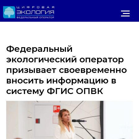
Федеральный
экологический оператор
призывает своевременно
вносить информацию в
систему ФГИС ОПВК
Личный 
ИРОДНАДЗОР
Реестр ОНВОС
Реестр лицензий
ЛК природопользователя