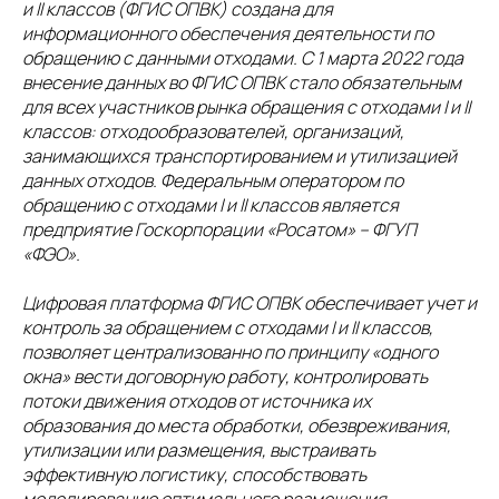
и II классов (ФГИС ОПВК) создана для
информационного обеспечения деятельности по
обращению с данными отходами. С 1 марта 2022 года
внесение данных во ФГИС ОПВК стало обязательным
для всех участников рынка обращения с отходами I и II
классов: отходообразователей, организаций,
занимающихся транспортированием и утилизацией
данных отходов. Федеральным оператором по
обращению с отходами I и II классов является
предприятие Госкорпорации «Росатом» – ФГУП
«ФЭО».
Цифровая платформа ФГИС ОПВК обеспечивает учет и
контроль за обращением с отходами I и II классов,
позволяет централизованно по принципу «одного
окна» вести договорную работу, контролировать
потоки движения отходов от источника их
образования до места обработки, обезвреживания,
утилизации или размещения, выстраивать
эффективную логистику, способствовать