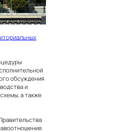
риториальных
оцедуры
исполнительной
ого обсуждения
водства и
схемы, а также
 Правительства
правоотношения.