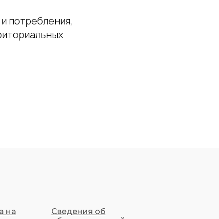
и потребления,
риториальных
а на
Сведения об