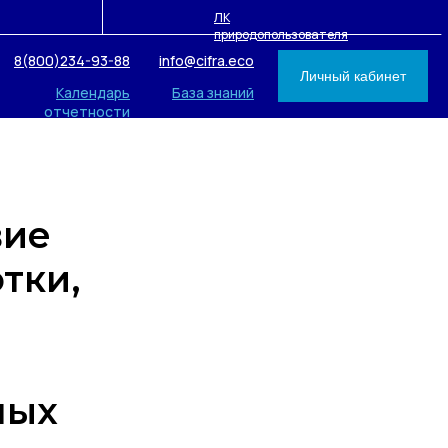
ЛК
природопользователя
8(800)234-93-88
info@cifra.eco
Личный кабинет
Календарь
База знаний
отчетности
вие
тки,
ных