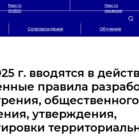
Реестр
Реестр
ОНВОС
лицензий
Сопровождение
Обучение
2025 г. вводятся в дейст
нные правила разрабо
трения, общественного
ния, утверждения,
тировки территориаль