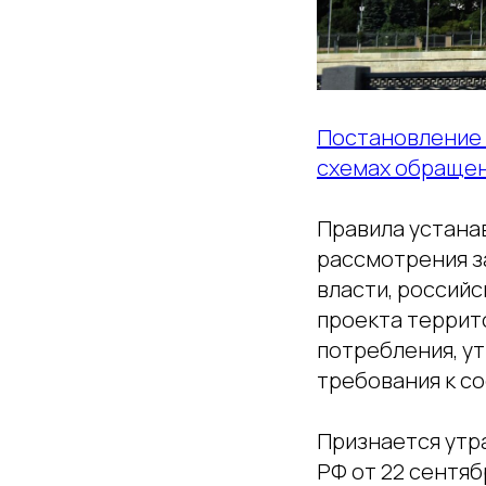
Постановление 
схемах обращен
Правила устана
рассмотрения 
власти, россий
проекта террит
потребления, у
требования к с
Признается утр
РФ от 22 сентяб