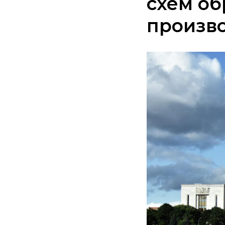
схем об
произво