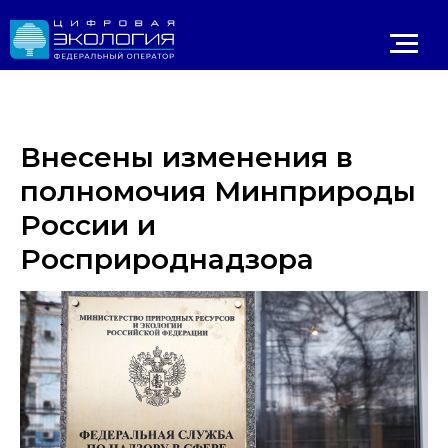
Внесены изменения в
полномочия Минприроды
России и
Росприроднадзора
Личный 
ИРОДНАДЗОР
Реестр ОНВОС
Реестр лицензий
ЛК природопользователя