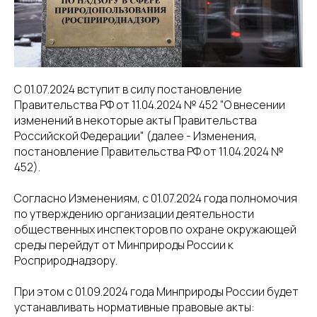
8(800)234-93-88
info@cifra.eco
бучение
База знаний
Календарь
отчетности
С 01.07.2024 вступит в силу постановление
Правительства РФ от 11.04.2024 № 452 "О внесении
изменений в некоторые акты Правительства
Российской Федерации" (далее - Изменения,
постановление Правительства РФ от 11.04.2024 №
452).
Согласно Изменениям, с 01.07.2024 года полномочия
по утверждению организации деятельности
общественных инспекторов по охране окружающей
среды перейдут от Минприроды России к
Росприроднадзору.
При этом с 01.09.2024 года Минприроды России будет
устанавливать нормативные правовые акты: