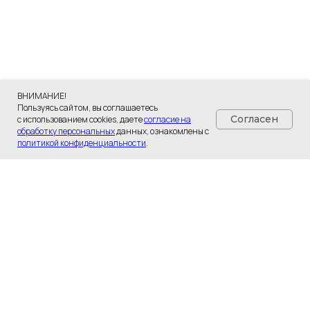
Разработка сайта - UNIPROMO
ВНИМАНИЕ!
Пользуясь сайтом, вы соглашаетесь
Согласен
с использованием cookies, даете
согласие на
обработку персональных
данных, ознакомлены с
политикой конфиденциальности
.