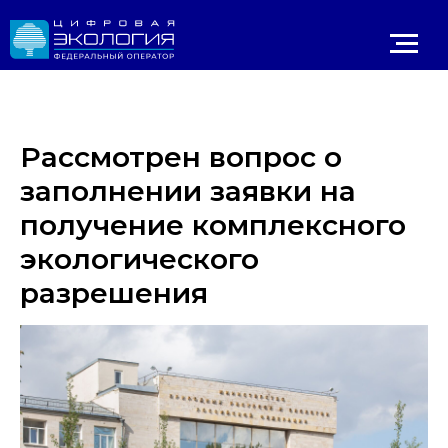
Рассмотрен вопрос о
заполнении заявки на
получение комплексного
экологического
разрешения
Личный 
ИРОДНАДЗОР
Реестр ОНВОС
Реестр лицензий
ЛК природопользователя