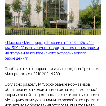
8(800)234-93-88
info@cifra.eco
бучение
База знаний
Календарь
отчетности
<Письмо> Минприроды России от 29.03.2024 N 12-
44/13091 "О разъяснении порядка заполнения заявки
на получение комплексного экологического
разрешения"
Сообщают, что форма заявки утверждена Приказом
Минприроды от 22.10.2021 N 780.
Согласно разделу IV "Обоснование нормативов
образования отходов и лимитов на их размещение"
формы данный раздел заполняется в соответствии с
Методическими указаниями по разработке проектов
нормативов образования отходов и лимитов на их