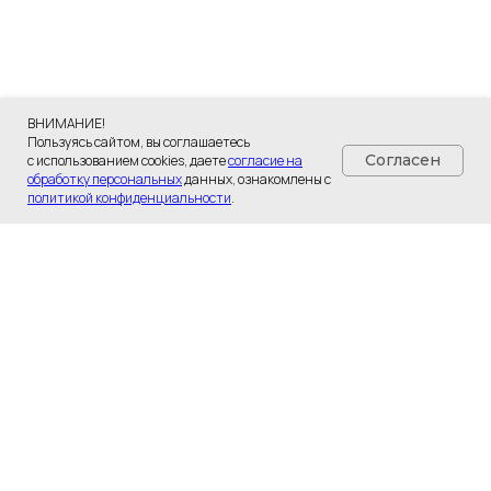
ВНИМАНИЕ!
Пользуясь сайтом, вы соглашаетесь
Согласен
с использованием cookies, даете
согласие на
обработку персональных
данных, ознакомлены с
политикой конфиденциальности
.
Разработка сайта - UNIPROMO