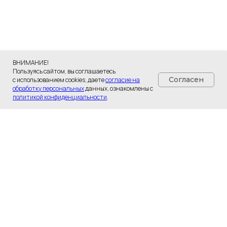
Разработка сайта - UNIPROMO
ВНИМАНИЕ!
Пользуясь сайтом, вы соглашаетесь
Согласен
с использованием cookies, даете
согласие на
обработку персональных
данных, ознакомлены с
политикой конфиденциальности
.