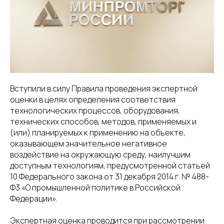
8(800)234-93-88
info@cifra.eco
бучение
База знаний
Календарь
отчетности
Вступили в силу Правила проведения экспертной
оценки в целях определения соответствия
технологических процессов, оборудования,
технических способов, методов, применяемых и
(или) планируемых к применению на объекте,
оказывающем значительное негативное
воздействие на окружающую среду, наилучшим
доступным технологиям, предусмотренной статьей
10 Федерального закона от 31 декабря 2014 г. № 488-
Ф3 «О промышленной политике в Российской
Федерации».
Экспертная оценка проводится при рассмотрении