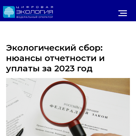
Экологический сбор:
нюансы отчетности и
уплаты за 2023 год
Личный 
ИРОДНАДЗОР
Реестр ОНВОС
Реестр лицензий
ЛК природопользователя