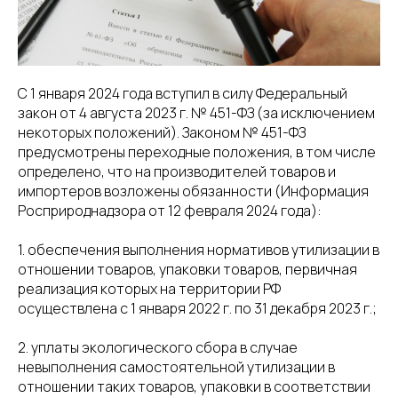
8(800)234-93-88
info@cifra.eco
бучение
База знаний
Календарь
отчетности
С 1 января 2024 года вступил в силу Федеральный
закон от 4 августа 2023 г. № 451-ФЗ (за исключением
некоторых положений). Законом № 451-ФЗ
предусмотрены переходные положения, в том числе
определено, что на производителей товаров и
импортеров возложены обязанности (Информация
Росприроднадзора от 12 февраля 2024 года):
1. обеспечения выполнения нормативов утилизации в
отношении товаров, упаковки товаров, первичная
реализация которых на территории РФ
осуществлена с 1 января 2022 г. по 31 декабря 2023 г.;
2. уплаты экологического сбора в случае
невыполнения самостоятельной утилизации в
отношении таких товаров, упаковки в соответствии