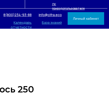
ЛК
природопользователя
8(800)234-93-88
info@cifra.eco
Личный кабинет
Календарь
База знаний
отчетности
ось 250