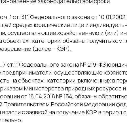
становленные законодательством сроки.
 ч. 1 ст. 31.1 Федерального закона от 10.01.200
щей среды» юридические лица и индивидуаль
и, осуществляющие хозяйственную и (или) и
 объектах I категории, обязаны получить ком
разрешение (далее – КЭР).
 ч. 7 ст.11 Федерального закона № 219-ФЗ юриди
 предприниматели, осуществляющие хозяйств
ть на объектах I категории, включенных в пер
риказом Министерства природных ресурсов и
рации от 18.04.2018 № 154, обязаны обратитьс
 Правительством Российской Федерации фед
власти с заявкой на получение КЭР в период с 0
чительно.