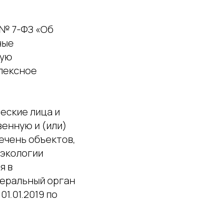
2 № 7-ФЗ «Об
ные
ную
плексное
ческие лица и
енную и (или)
ечень объектов,
 экологии
я в
еральный орган
1.01.2019 по