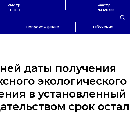
Реестр
Реестр
ОНВОС
лицензий
Сопровождение
Обучение
ней даты получения
сного экологического
ения в установленный
ательством срок остал