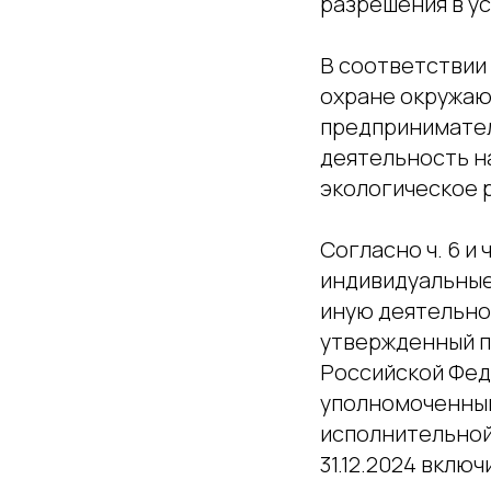
разрешения в у
В соответствии с
охране окружаю
предпринимател
деятельность на
экологическое 
Согласно ч. 6 и
индивидуальные
иную деятельнос
утвержденный п
Российской Феде
уполномоченный
исполнительной 
31.12.2024 вклю