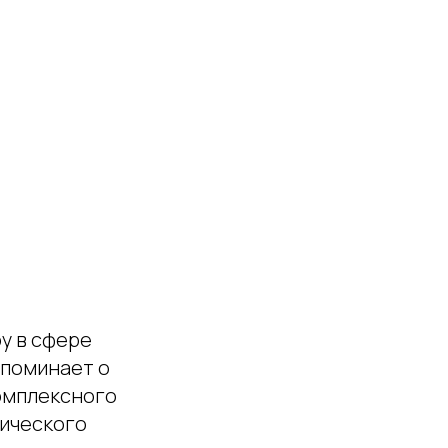
у в сфере
апоминает о
омплексного
гического