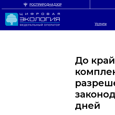
РОСПРИРОДНАДЗОР
Услуги
До край
комплек
разреш
законод
дней