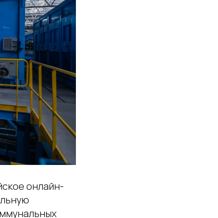
йское онлайн-
альную
оммунальных