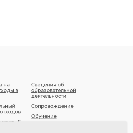
а на
Сведения об
тходы в
образовательной
деятельности
льный
Сопровождение
 отходов
Обучение
класс «Г»
Правовая база
ПВК