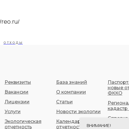
/reo.ru/
ОТХОДЫ
Реквизиты
База знаний
Паспорт
новые о
Вакансии
О компании
ФККО
Лицензии
Статьи
Региона
кадастр
Услуги
Новости экологии
Справка 
Экологическая
Календарь
ВНИМАНИЕ!
отчетность
отчетности
ФГИС О