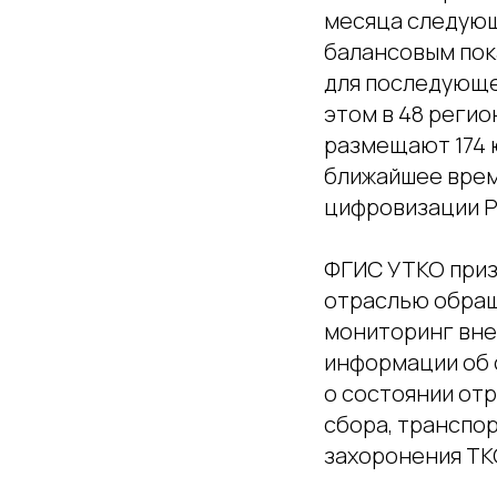
месяца следую
балансовым пок
для последующе
этом в 48 реги
размещают 174 
ближайшее врем
цифровизации Р
ФГИС УТКО приз
отраслью обращ
мониторинг вне
информации об 
о состоянии от
сбора, транспор
захоронения ТК