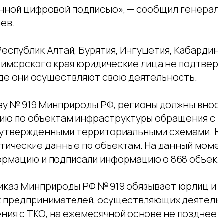
нной цифровой подписью», — сообщил генера
ев.
еспублик Алтай, Бурятия, Ингушетия, Кабарди
Приморского края юридические лица не подтве
где они осуществляют свою деятельность.
зу № 919 Минприроды РФ, регионы должны вно
ю по объектам инфраструктуры обращения с 
 утвержденными территориальными схемами.
ктические данные по объектам. На данный мом
ормацию и подписали информацию о 868 объек
риказ Минприроды РФ № 919 обязывает юрлиц и
 предпринимателей, осуществляющих деятел
ия с ТКО, на ежемесячной основе не позднее 