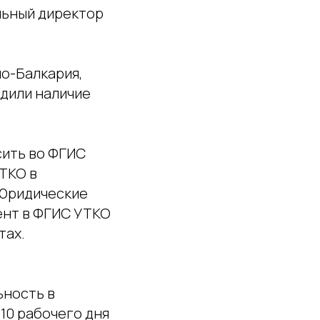
льный директор
но-Балкария,
рдили наличие
сить во ФГИС
ТКО в
 Юридические
ент в ФГИС УТКО
тах.
ьность в
10 рабочего дня