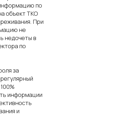
информацию по
на объект ТКО
вреживания. При
рмацию не
ь недочеты в
ектора по
роля за
 регулярный
 100%
сть информации
фективность
вания и