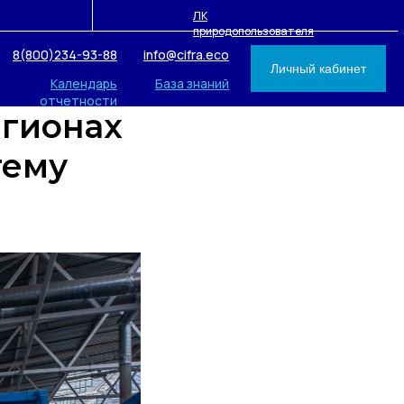
ЛК
природопользователя
8(800)234-93-88
info@cifra.eco
Личный кабинет
Календарь
База знаний
отчетности
егионах
тему