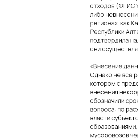
отходов (ФГИС 
либо невнесение
регионах, как К
Республики Алта
подтвердила на
они осуществля
«Внесение данны
Однако не все р
котором с пред
внесения некор
обозначили сро
вопроса: по ра
власти субъект
образованиями,
мусоровозов че