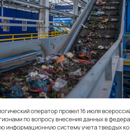
логический оператор провел 16 июля всеросси
гионами по вопросу внесения данных в федер
ю информационную систему учета твердых к