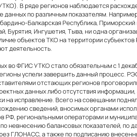
УТКО). В ряде регионов наблюдается расхожд
 данных по различным показателям. Например,
абардино-Балкарская Республика, Приморский 
й, Бурятия, Ингушетия, Тыва, ни одна организа
личие объектов ТКО на территории субъектов 
ют деятельность.
х во ФГИС УТКО стало обязательным с 1 декаб
егионы успели завершить данный процесс. РЭО
ставителями отстающих регионов проговорил
ректных данных либо отсутствия информации, 
ки на исправление. Всего на совещании подня
схождению сведений, вносимых органами испо
ов РФ, региональными операторами и муницип
 по невнесению балансовых показателей, по д
рез ГЛОНАСС, а также по подписанию внесенн