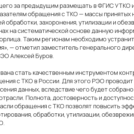
щего за предыдущим размещать в ФГИС УТКО 
азателям обращения с ТКО — массы принятых 
й обработки, захоронения, утилизации и обез
онах на систематической основе данную инфо
юрлица. Таким регионам необходимо устранит
я», — отметил заместитель генерального дир
ЭО Алексей Буров.
вана стать качественным инструментом конт
ения с ТКО в России. Для этого РЭО проводит
сения данных, вследствие чего будет собрано
отрасли. Полнота, достоверность и доступно
расли обращения c ТКО позволят повысить эф
тирования, обработки, утилизации, обезврежи
О.