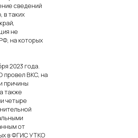
ение сведений
 в таких
край,
ция не
РФ, на которых
ря 2023 года.
 провел ВКС, на
и причины
а также
ли четыре
лнительной
альными
анным от
ых в ФГИС УТКО