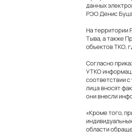
данных электро
РЭО Денис Буца
На территории Р
Тыва, а также 
объектов ТКО, 
Согласно прика
УТКО информаци
соответствии с
лица вносят фа
они внесли инф
«Кроме того, п
индивидуальных
области обращен