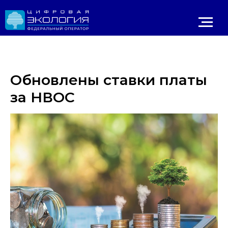
Обновлены ставки платы
за НВОС
Личный 
ИРОДНАДЗОР
Реестр ОНВОС
Реестр лицензий
ЛК природопользователя