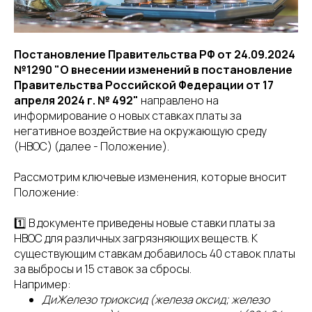
8(800)234-93-88
info@cifra.eco
бучение
База знаний
Календарь
отчетности
Постановление Правительства РФ от 24.09.2024
№1290 "О внесении изменений в постановление
Правительства Российской Федерации от 17
апреля 2024 г. № 492"
направлено на
информирование о новых ставках платы за
негативное воздействие на окружающую среду
(НВОС) (далее - Положение).
Рассмотрим ключевые изменения, которые вносит
Положение:
1️⃣ В документе приведены новые ставки платы за
НВОС для различных загрязняющих веществ. К
существующим ставкам добавилось 40 ставок платы
за выбросы и 15 ставок за сбросы.
Например:
ДиЖелезо триоксид (железа оксид; железо