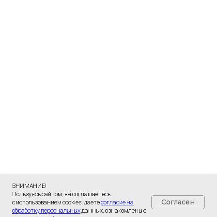
ВНИМАНИЕ!
Разработка сайта - UNIPROMO
Пользуясь сайтом, вы соглашаетесь
Согласен
с использованием cookies, даете
согласие на
обработку персональных
данных, ознакомлены с