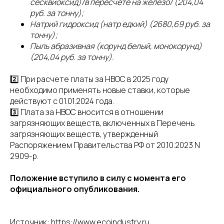
сесквиоксид)/в пересчете на железо/ (204,04
руб. за тонну);
Натрий гидроксид (натр едкий) (2680,69 руб. за
тонну);
Пыль абразивная (корунд белый, монокорунд)
(204,04 руб. за тонну).
2️⃣ При расчете платы за НВОС в 2025 году
необходимо применять новые ставки, которые
действуют с 01.01.2024 года.
3️⃣ Плата за НВОС вносится в отношении
загрязняющих веществ, включенных в Перечень
загрязняющих веществ, утвержденный
Распоряжением Правительства РФ от 20.10.2023 N
2909-р.
Положение вступило в силу с момента его
официального опубликования.
Источник: https://www.ecoindustry.ru