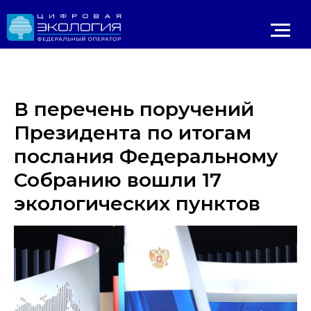
В перечень поручений
Президента по итогам
послания Федеральному
Собранию вошли 17
экологических пунктов
Личный 
ИРОДНАДЗОР
Реестр ОНВОС
Реестр лицензий
ЛК природопользователя