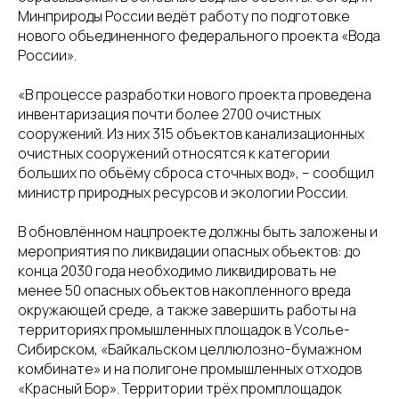
Минприроды России ведёт работу по подготовке
нового объединенного федерального проекта «Вода
России».
«В процессе разработки нового проекта проведена
инвентаризация почти более 2700 очистных
сооружений. Из них 315 объектов канализационных
очистных сооружений относятся к категории
больших по объёму сброса сточных вод», – сообщил
министр природных ресурсов и экологии России.
В обновлённом нацпроекте должны быть заложены и
мероприятия по ликвидации опасных объектов: до
конца 2030 года необходимо ликвидировать не
менее 50 опасных объектов накопленного вреда
окружающей среде, а также завершить работы на
территориях промышленных площадок в Усолье-
Сибирском, «Байкальском целлюлозно-бумажном
комбинате» и на полигоне промышленных отходов
«Красный Бор». Территории трёх промплощадок