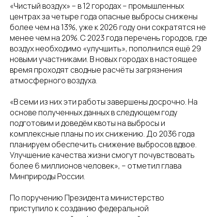
«Чистый воздух» – в 12 городах – промышленных
центрах за четыре года опасные выбросы снижены
более чем на 13%, уже к 2026 году они сократятся не
менее чем на 20%. С 2023 года перечень городов, где
воздух необходимо «улучшить», пополнился ещё 29
новыми участниками. В новых городах в настоящее
время проходят сводные расчёты загрязнения
атмосферного воздуха.
«В семи из них эти работы завершены досрочно. На
основе полученных данных в следующем году
подготовим и доведём квоты на выбросы и
комплексные планы по их снижению. До 2036 года
планируем обеспечить снижение выбросов вдвое.
Улучшение качества жизни смогут почувствовать
более 6 миллионов человек», – отметил глава
Минприроды России.
По поручению Президента министерство
приступило к созданию федеральной