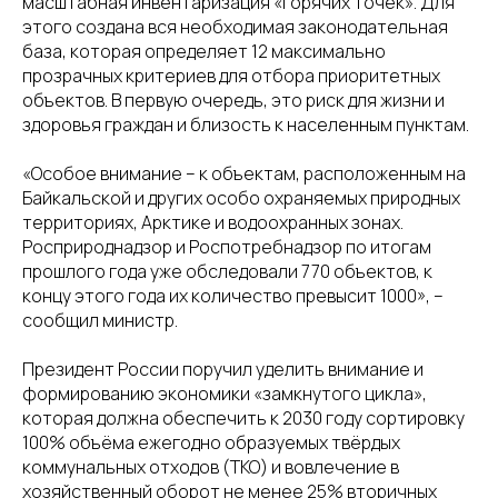
масштабная инвентаризация «горячих точек». Для
этого создана вся необходимая законодательная
база, которая определяет 12 максимально
прозрачных критериев для отбора приоритетных
объектов. В первую очередь, это риск для жизни и
здоровья граждан и близость к населенным пунктам.
«Особое внимание – к объектам, расположенным на
Байкальской и других особо охраняемых природных
территориях, Арктике и водоохранных зонах.
Росприроднадзор и Роспотребнадзор по итогам
прошлого года уже обследовали 770 объектов, к
концу этого года их количество превысит 1000», –
сообщил министр.
Президент России поручил уделить внимание и
формированию экономики «замкнутого цикла»,
которая должна обеспечить к 2030 году сортировку
100% объёма ежегодно образуемых твёрдых
коммунальных отходов (ТКО) и вовлечение в
хозяйственный оборот не менее 25% вторичных