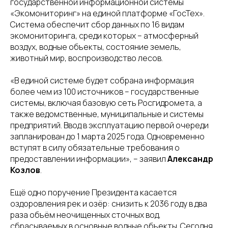
государственной информационной системы
«Экомониторинг» на единой платформе «ГосТех».
Система обеспечит сбор данных по 16 видам
экомониторинга, среди которых – атмосферный
воздух, водные объекты, состояние земель,
животный мир, воспроизводство лесов.
«В единой системе будет собрана информация
более чем из 100 источников – государственные
системы, включая базовую сеть Росгидромета, а
также ведомственные, муниципальные и системы
предприятий. Ввод в эксплуатацию первой очереди
запланирован до 1 марта 2025 года. Одновременно
вступят в силу обязательные требования о
предоставлении информации», – заявил
Александр
Козлов
.
Ещё одно поручение Президента касается
оздоровления рек и озёр: снизить к 2036 году в два
раза объём неочищенных сточных вод,
сбрасываемых в основные водные объекты. Сегодня