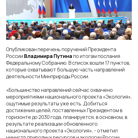
8(800)234-93-88
info@cifra.eco
бучение
База знаний
Календарь
отчетности
Опубликован перечень поручений Президента
России
Владимира Путина
по итогам послания
Федеральному Собранию. В список вошли 17 пунктов,
которые охватывают большую часть направлений
деятельности Минприроды России.
«Большинство направлений сейчас охвачено
мероприятиями национального проекта «Экология»,
ощутимые результаты уже есть. Добиться
достижения целей, поставленных Президентом в
горизонте до 2030 года, планируется, в основном, в
результате реализации обновленного
национального проекта «Экология», - отметил
министр природных ресурсов и экологии России