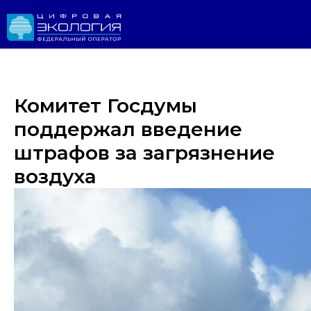
Комитет Госдумы
поддержал введение
штрафов за загрязнение
воздуха
Личный 
ИРОДНАДЗОР
Реестр ОНВОС
Реестр лицензий
ЛК природопользователя