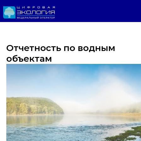
Отчетность по водным
объектам
Личный 
ИРОДНАДЗОР
Реестр ОНВОС
Реестр лицензий
ЛК природопользователя