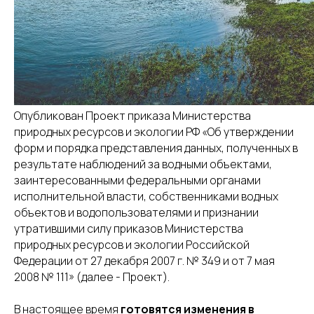
8(800)234-93-88
info@cifra.eco
бучение
База знаний
Календарь
отчетности
Опубликован Проект приказа Министерства
природных ресурсов и экологии РФ «Об утверждении
форм и порядка представления данных, полученных в
результате наблюдений за водными объектами,
заинтересованными федеральными органами
исполнительной власти, собственниками водных
объектов и водопользователями и признании
утратившими силу приказов Министерства
природных ресурсов и экологии Российской
Федерации от 27 декабря 2007 г. № 349 и от 7 мая
2008 № 111» (далее - Проект).
В настоящее время
готовятся изменения в