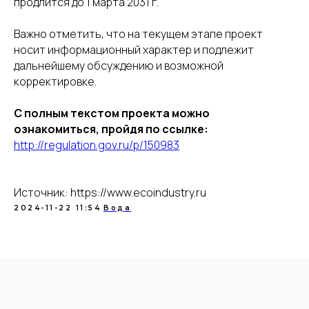
продлится до 1 марта 2031 г.
Важно отметить, что на текущем этапе проект
носит информационный характер и подлежит
дальнейшему обсуждению и возможной
корректировке.
С полным текстом проекта можно
ознакомиться, пройдя по ссылке:
http://regulation.gov.ru/p/150983
Разработка сайта - UNIPROMO
Источник: https://www.ecoindustry.ru
2024-11-22 11:54
Вода