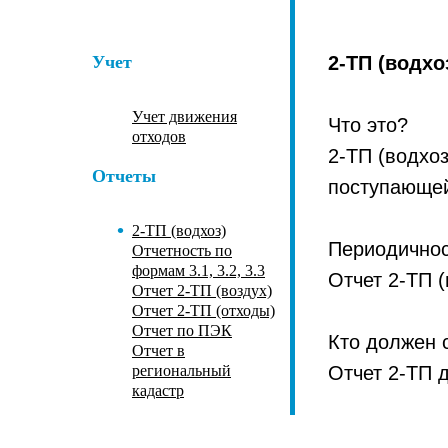
Учет
2-ТП (водхо
Учет движения
Что это?
отходов
2-ТП (водхоз
Отчеты
поступающей
2-ТП (водхоз)
Периодичнос
Отчетность по
формам 3.1, 3.2, 3.3
Отчет 2-ТП (
Отчет 2-ТП (воздух)
Отчет 2-ТП (отходы)
Отчет по ПЭК
Кто должен 
Отчет в
региональный
Отчет 2-ТП 
кадастр
Осущест
Декларации и плата