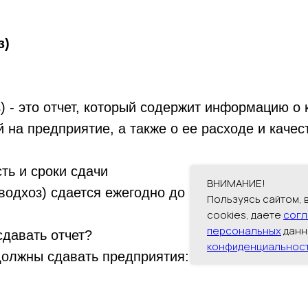
з)
) - это отчет, который содержит информацию о 
 на предприятие, а также о ее расходе и качес
ть и сроки сдачи
ВНИМАНИЕ!
водхоз) сдается ежегодно до 22 января года, 
Пользуясь сайтом,
cookies, даете
согл
персональных
данн
сдавать отчет?
конфиденциальнос
должны сдавать предприятия:
вляющие сброс сточных вод в водный объект;