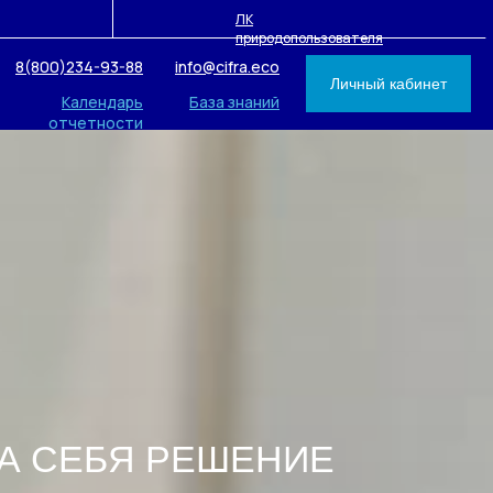
ЛК
природопользователя
8(800)234-93-88
info@cifra.eco
Личный кабинет
Календарь
База знаний
отчетности
А СЕБЯ РЕШЕНИЕ