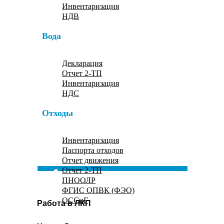
Инвентаризация
НДВ
Вода
Декларация
Отчет 2-ТП
Инвентаризация
НДС
Отходы
Инвентаризация
Паспорта отходов
Отчет движения
Отчет 2-ТП
ПНООЛР
ФГИС ОПВК (ФЭО)
ОССиГ
Работа в ЛКП